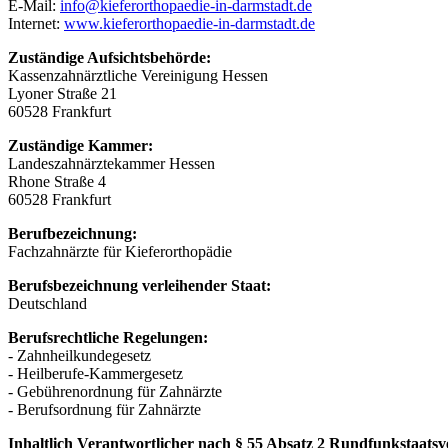
E-Mail:
info@kieferorthopaedie-in-darmstadt.de
Internet:
www.kieferorthopaedie-in-darmstadt.de
Zuständige Aufsichtsbehörde:
Kassenzahnärztliche Vereinigung Hessen
Lyoner Straße 21
60528 Frankfurt
Zuständige Kammer:
Landeszahnärztekammer Hessen
Rhone Straße 4
60528 Frankfurt
Berufbezeichnung:
Fachzahnärzte für Kieferorthopädie
Berufsbezeichnung verleihender Staat:
Deutschland
Berufsrechtliche Regelungen:
- Zahnheilkundegesetz
- Heilberufe-Kammergesetz
- Gebührenordnung für Zahnärzte
- Berufsordnung für Zahnärzte
Inhaltlich Verantwortlicher nach § 55 Absatz 2 Rundfunkstaatsv